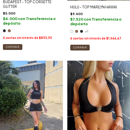
BUDAPEST - TOP CORSETTE
GLITTER
HULU - TOP MARILYN HAWAI
$5.000
$9.400
$4.000
con
Transferencia o
$7.520
con
Transferencia o
depósito
depósito
+1
6
cuotas sin interés de
$833,33
6
cuotas sin interés de
$1.566,67
COMPRAR
COMPRAR