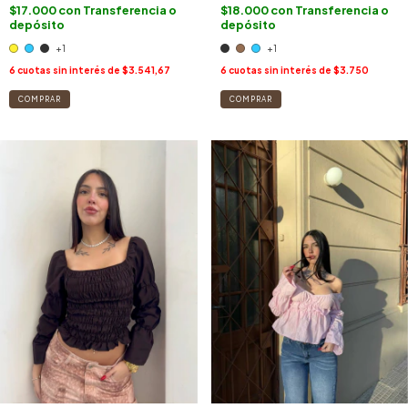
$18.000
con
Transferencia o
$17.000
con
Transferencia o
depósito
depósito
+1
+1
6
cuotas sin interés de
$3.750
6
cuotas sin interés de
$3.541,67
COMPRAR
COMPRAR