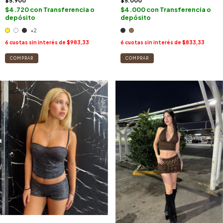
$5.000
$5.900
$4.000
con
Transferencia o
$4.720
con
Transferencia o
depósito
depósito
+2
6
cuotas sin interés de
$833,33
6
cuotas sin interés de
$983,33
COMPRAR
COMPRAR