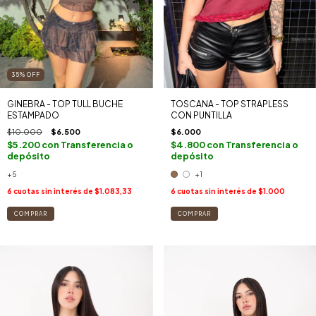
35
%
OFF
GINEBRA - TOP TULL BUCHE
TOSCANA - TOP STRAPLESS
ESTAMPADO
CON PUNTILLA
$10.000
$6.500
$6.000
$5.200
con
Transferencia o
$4.800
con
Transferencia o
depósito
depósito
+5
+1
6
cuotas sin interés de
$1.083,33
6
cuotas sin interés de
$1.000
COMPRAR
COMPRAR