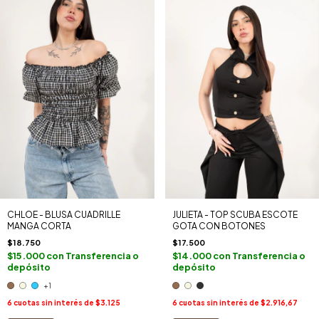
CHLOE - BLUSA CUADRILLE
JULIETA - TOP SCUBA ESCOTE
MANGA CORTA
GOTA CON BOTONES
$18.750
$17.500
$15.000
con
Transferencia o
$14.000
con
Transferencia o
depósito
depósito
+1
6
cuotas sin interés de
$3.125
6
cuotas sin interés de
$2.916,67