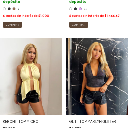
depósito
depósito
+1
+2
6
cuotas sin interés de
$1.000
6
cuotas sin interés de
$1.466,67
COMPRAR
COMPRAR
GLIT - TOP MARILYN GLITTER
KERCHI - TOP MICRO