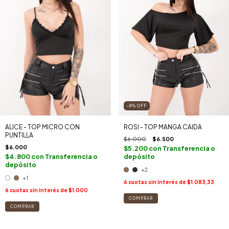
-8
%
OFF
ALICE - TOP MICRO CON
ROSI - TOP MANGA CAIDA
PUNTILLA
$6.000
$6.500
$6.000
$5.200
con
Transferencia o
$4.800
con
Transferencia o
depósito
depósito
+2
+1
6
cuotas sin interés de
$1.083,33
6
cuotas sin interés de
$1.000
COMPRAR
COMPRAR