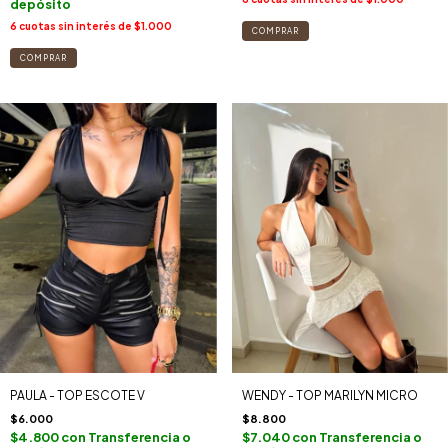
depósito
6
cuotas sin interés de
$1.000
COMPRAR
COMPRAR
PAULA - TOP ESCOTE V
WENDY - TOP MARILYN MICRO
$6.000
$8.800
$4.800
con
Transferencia o
$7.040
con
Transferencia o