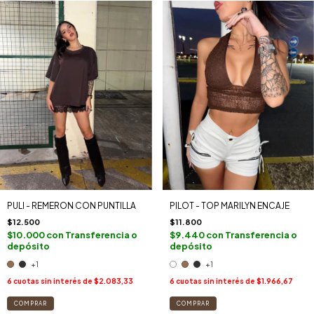
PULI - REMERON CON PUNTILLA
PILOT - TOP MARILYN ENCAJE
$12.500
$11.800
$10.000
con
Transferencia o
$9.440
con
Transferencia o
depósito
depósito
+1
+1
6
cuotas sin interés de
$2.083,33
6
cuotas sin interés de
$1.966,67
COMPRAR
COMPRAR