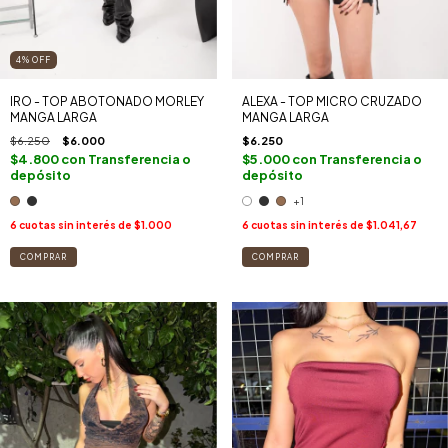
4
%
OFF
IRO - TOP ABOTONADO MORLEY
ALEXA - TOP MICRO CRUZADO
MANGA LARGA
MANGA LARGA
$6.250
$6.000
$6.250
$4.800
con
Transferencia o
$5.000
con
Transferencia o
depósito
depósito
+1
6
cuotas sin interés de
$1.000
6
cuotas sin interés de
$1.041,67
COMPRAR
COMPRAR