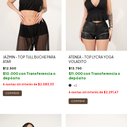
JAZMIN - TOP TULL BUCHE PARA
ATENEA - TOP LYCRA YOGA
ATAR
VOLADITO
$12.500
$13.750
$10.000
con
Transferencia o
$11.000
con
Transferencia o
depósito
depósito
6
cuotas sin interés de
$2.083,33
+2
6
cuotas sin interés de
$2.291,67
COMPRAR
COMPRAR