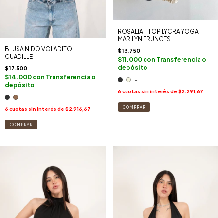
ROSALIA - TOP LYCRA YOGA
MARILYN FRUNCES
BLUSA NIDO VOLADITO
$13.750
CUADILLE
$11.000
con
Transferencia o
depósito
$17.500
$14.000
con
Transferencia o
+1
depósito
6
cuotas sin interés de
$2.291,67
COMPRAR
6
cuotas sin interés de
$2.916,67
COMPRAR