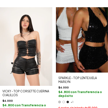
SPARKLE - TOP LENTEJUELA
MARILYN
$6.000
VICKY - TOP CORSETTE CUERINA
$4.800
con
Transferencia o
OJALILLOS
depósito
$6.000
+1
$4.800
con
Transferencia o
6
cuotas sin interés de
$1.000