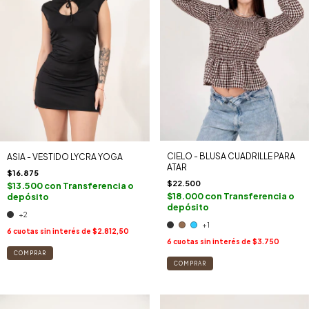
CIELO - BLUSA CUADRILLE PARA
ASIA - VESTIDO LYCRA YOGA
ATAR
$16.875
$22.500
$13.500
con
Transferencia o
$18.000
con
Transferencia o
depósito
depósito
+2
+1
6
cuotas sin interés de
$2.812,50
6
cuotas sin interés de
$3.750
COMPRAR
COMPRAR