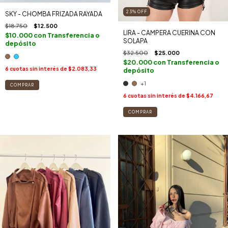
23
%
OFF
SKY - CHOMBA FRIZADA RAYADA
$18.750
$12.500
LIRA - CAMPERA CUERINA CON
$10.000
con
Transferencia o
SOLAPA
depósito
$32.500
$25.000
$20.000
con
Transferencia o
6
cuotas sin interés de
$2.083,33
depósito
+1
COMPRAR
6
cuotas sin interés de
$4.166,67
COMPRAR