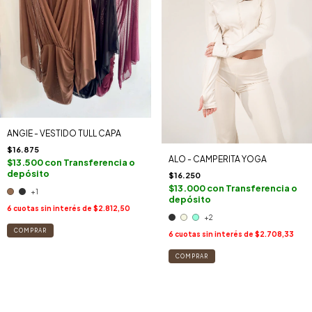
ANGIE - VESTIDO TULL CAPA
$16.875
ALO - CAMPERITA YOGA
$13.500
con
Transferencia o
depósito
$16.250
$13.000
con
Transferencia o
+1
depósito
6
cuotas sin interés de
$2.812,50
+2
COMPRAR
6
cuotas sin interés de
$2.708,33
COMPRAR