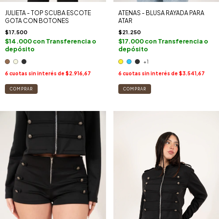
JULIETA - TOP SCUBA ESCOTE
ATENAS - BLUSA RAYADA PARA
GOTA CON BOTONES
ATAR
$17.500
$21.250
$14.000
con
Transferencia o
$17.000
con
Transferencia o
depósito
depósito
+1
6
cuotas sin interés de
$2.916,67
6
cuotas sin interés de
$3.541,67
COMPRAR
COMPRAR