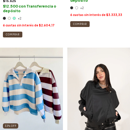
depósito
$15.625
$12.500
con
Transferencia o
+2
depósito
6
cuotas sin interés de
$3.333,33
+2
COMPRAR
6
cuotas sin interés de
$2.604,17
COMPRAR
33
%
OFF