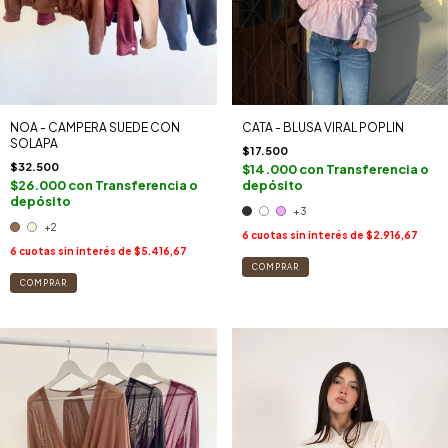
CATA - BLUSA VIRAL POPLIN
NOA - CAMPERA SUEDE CON
SOLAPA
$17.500
$32.500
$14.000
con
Transferencia o
depósito
$26.000
con
Transferencia o
depósito
+3
+2
6
cuotas sin interés de
$2.916,67
6
cuotas sin interés de
$5.416,67
COMPRAR
COMPRAR