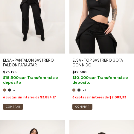
ELSA - PANTALON SASTRERO
ELSA - TOP SASTRERO GOTA
FALDON PARA ATAR
CON NIDO
$23.125
$12.500
$18.500
con
Transferencia o
$10.000
con
Transferencia o
depósito
depósito
+1
+1
6
cuotas sin interés de
$3.854,17
6
cuotas sin interés de
$2.083,33
COMPRAR
COMPRAR