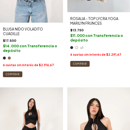
ROSALIA - TOP LYCRA YOGA
MARILYN FRUNCES
BLUSA NIDO VOLADITO
$13.750
CUADILLE
$11.000
con
Transferencia o
depósito
$17.500
$14.000
con
Transferencia o
+1
depósito
6
cuotas sin interés de
$2.291,67
COMPRAR
6
cuotas sin interés de
$2.916,67
COMPRAR