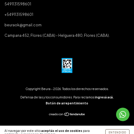
5491131598601
+5491131598601
beuraok@gmail.com
Campana 452, Flores (CABA) - Helguera 480, Flores (CABA).
Copyright Beura - 2026. Todos los derechos reservados.
Defensa de las y los consumidores. Para reclamos
ingresá acá.
Botón de arrepentimiento
Al navegar por este sitio
aceptás el uso de cookies
para
ENTENDIDO