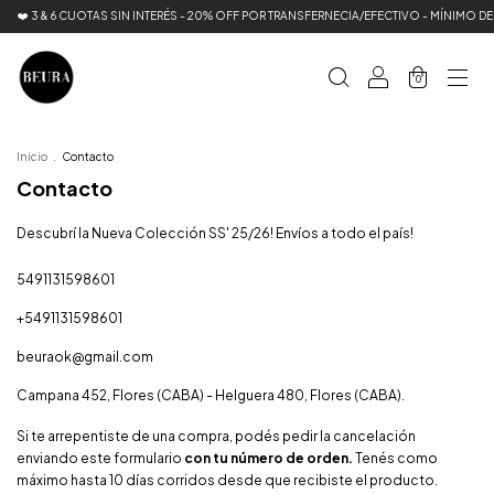
❤️ 3 & 6 CUOTAS SIN INTERÉS - 20% OFF POR TRANSFERNECIA/EFECTIVO - MÍNIMO D
0
Inicio
.
Contacto
Contacto
Descubrí la Nueva Colección SS' 25/26! Envíos a todo el país!
5491131598601
+5491131598601
beuraok@gmail.com
Campana 452, Flores (CABA) - Helguera 480, Flores (CABA).
Si te arrepentiste de una compra, podés pedir la cancelación
enviando este formulario
con tu número de orden.
Tenés como
máximo hasta 10 días corridos desde que recibiste el producto.