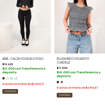
BLUSA NIDO VOLADITO
ANA - CALZA YOGA ALO FUSO
CUADILLE
$15.625
$17.500
$12.500
con
Transferencia o
$14.000
con
Transferencia o
depósito
depósito
+2
6
cuotas sin interés de
$2.604,17
6
cuotas sin interés de
$2.916,67
COMPRAR
COMPRAR