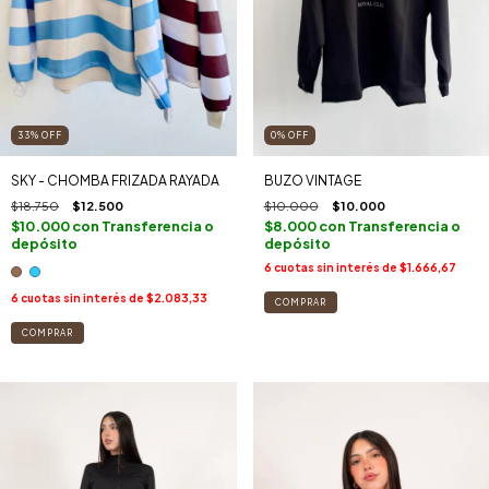
33
%
OFF
0
%
OFF
SKY - CHOMBA FRIZADA RAYADA
BUZO VINTAGE
$18.750
$12.500
$10.000
$10.000
$10.000
con
Transferencia o
$8.000
con
Transferencia o
depósito
depósito
6
cuotas sin interés de
$1.666,67
6
cuotas sin interés de
$2.083,33
COMPRAR