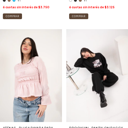
+1
+1
6
cuotas sin interés de
$3.750
6
cuotas sin interés de
$3.125
COMPRAR
COMPRAR