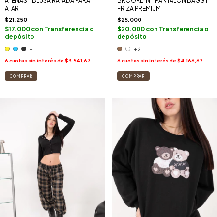
ATENAS - BLUSA RAYADA PARA
BROOKLYN - PANTALON BAGGY
ATAR
FRIZA PREMIUM
$21.250
$25.000
$17.000
con
Transferencia o
$20.000
con
Transferencia o
depósito
depósito
+1
+3
6
cuotas sin interés de
$3.541,67
6
cuotas sin interés de
$4.166,67
COMPRAR
COMPRAR