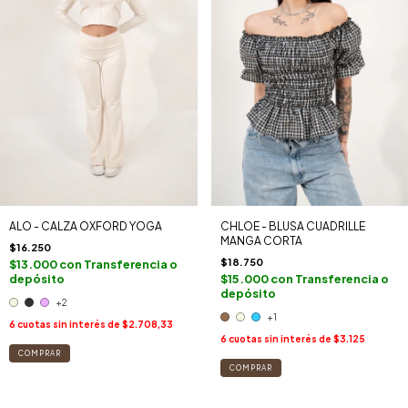
ALO - CALZA OXFORD YOGA
CHLOE - BLUSA CUADRILLE
MANGA CORTA
$16.250
$18.750
$13.000
con
Transferencia o
depósito
$15.000
con
Transferencia o
depósito
+2
+1
6
cuotas sin interés de
$2.708,33
6
cuotas sin interés de
$3.125
COMPRAR
COMPRAR