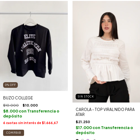
0
%
OFF
SIN STOCK
BUZO COLLEGE
$10.000
$10.000
CAROLA - TOP VIRAL NIDO PARA
$8.000
con
Transferencia o
ATAR
depósito
$21.250
6
cuotas sin interés de
$1.666,67
$17.000
con
Transferencia o
depósito