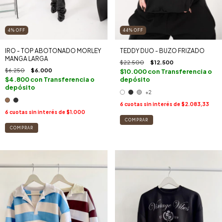
4
%
OFF
44
%
OFF
IRO - TOP ABOTONADO MORLEY
TEDDY DUO - BUZO FRIZADO
MANGA LARGA
$22.500
$12.500
$6.250
$6.000
$10.000
con
Transferencia o
$4.800
con
Transferencia o
depósito
depósito
+2
6
cuotas sin interés de
$2.083,33
6
cuotas sin interés de
$1.000
COMPRAR
COMPRAR