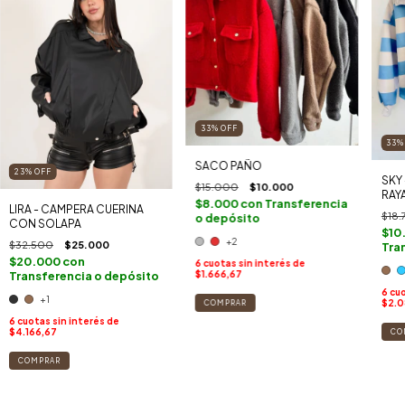
33
%
OFF
33
SACO PAÑO
23
%
OFF
SKY
$15.000
$10.000
RAY
$8.000
con
Transferencia
LIRA - CAMPERA CUERINA
$18.
o depósito
CON SOLAPA
$10
+2
$32.500
$25.000
Tra
$20.000
con
6
cuotas sin interés de
$1.666,67
Transferencia o depósito
6
cuo
+1
$2.0
COMPRAR
6
cuotas sin interés de
$4.166,67
CO
COMPRAR