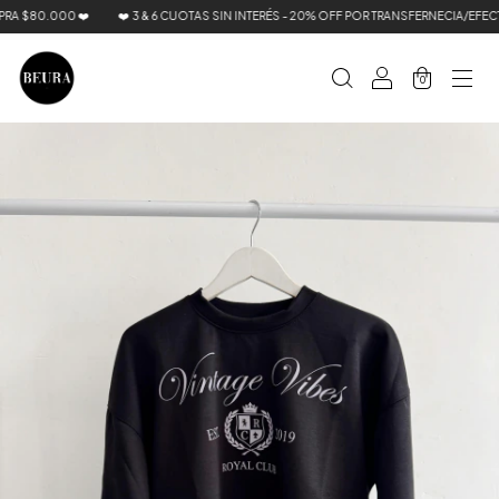
 $80.000 ❤️
❤️ 3 & 6 CUOTAS SIN INTERÉS - 20% OFF POR TRANSFERNECIA/EFECTI
0