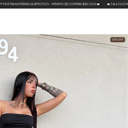
EFECTIVO - MÍNIMO DE COMPRA $80.000 ❤️
❤️ 3 & 6 CUOTAS SIN INTERÉS - 20% O
57
%
OFF