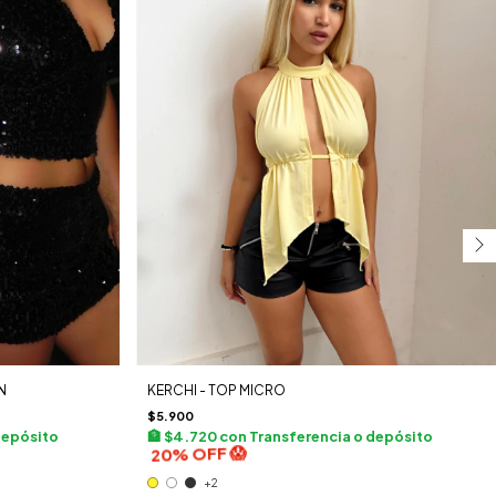
N
KERCHI - TOP MICRO
$5.900
depósito
$4.720
con
Transferencia o depósito
+2