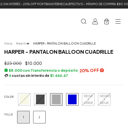
FF POR TRANSFERNECIA/EFECTIVO - MÍNIMO DE COMPRA $80.000 ❤️
❤️ 3 & 6 CUOTA
0
Inicio
.
New in ❤️
.
HARPER - PANTALON BALLOON CUADRILLE
HARPER - PANTALON BALLOON CUADRILLE
$23.000
$10.000
$8.000
con
Transferencia o depósito
6
cuotas sin interés de
$1.666,67
BEIGE
NEGRO
COLOR
Y
Y
VERDE
BEIGE
TALLE
1
2