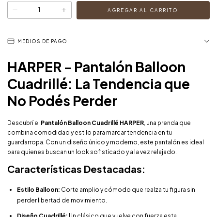
MEDIOS DE PAGO
HARPER - Pantalón Balloon
Cuadrillé: La Tendencia que
No Podés Perder
Descubrí el
Pantalón Balloon Cuadrillé HARPER
, una prenda que
combina comodidad y estilo para marcar tendencia en tu
guardarropa. Con un diseño único y moderno, este pantalón es ideal
para quienes buscan un look sofisticado y a la vez relajado.
Características Destacadas:
Estilo Balloon:
Corte amplio y cómodo que realza tu figura sin
perder libertad de movimiento.
Diseño Cuadrillé:
Un clásico que vuelve con fuerza esta