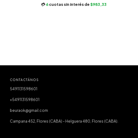
6
cuotas sin interés de
$983,33
CONTACTÁNOS
5491131598601
+5491131598601
beuraok@gmail.com
Campana 452, Flores (CABA) - Helguera 480, Flores (CABA).